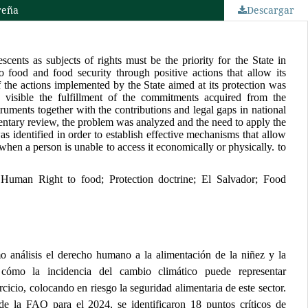
reña
Descargar