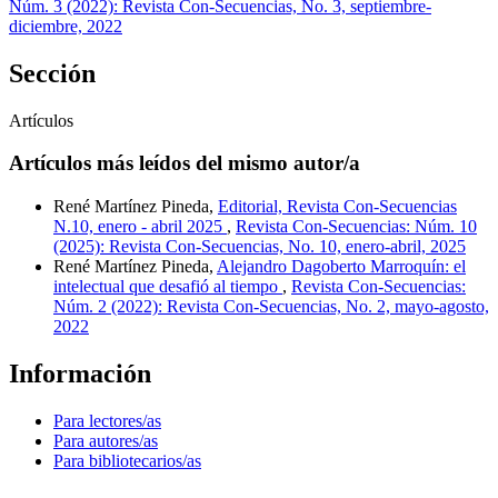
Núm. 3 (2022): Revista Con-Secuencias, No. 3, septiembre-
diciembre, 2022
Sección
Artículos
Artículos más leídos del mismo autor/a
René Martínez Pineda,
Editorial, Revista Con-Secuencias
N.10, enero - abril 2025
,
Revista Con-Secuencias: Núm. 10
(2025): Revista Con-Secuencias, No. 10, enero-abril, 2025
René Martínez Pineda,
Alejandro Dagoberto Marroquín: el
intelectual que desafió al tiempo
,
Revista Con-Secuencias:
Núm. 2 (2022): Revista Con-Secuencias, No. 2, mayo-agosto,
2022
Información
Para lectores/as
Para autores/as
Para bibliotecarios/as