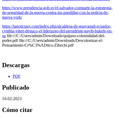
https://www.presidencia.gob.sv/el-salvador-comparte-la-estrategia-
de-seguridad-de-la-guerra-contra-las-pandillas-con-la-policia-de-
nueva-york/
https://lanoticiasv.com/index.php/alcaldesa-de-guayaquil-ecuador-
cynthia-viteri-destaco-el-liderazgo-del-presidente-nayib-bukele-en-
su
file:///C:/Users/admin/Downloads/quijano-colonialidad-del-
poder.pdf file:///C:/Users/admin/Downloads/Descolonizar-el-
Pensamiento-Cr%C3%ADtico-Zibechi.pdf
Descargas
PDF
Publicado
10-02-2023
Cómo citar