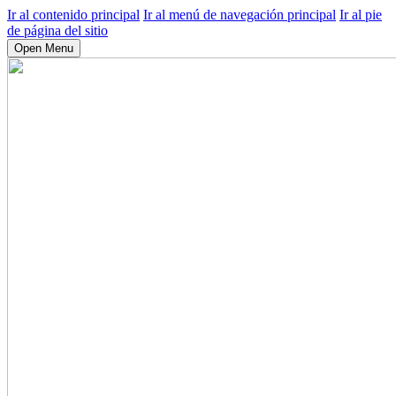
Ir al contenido principal
Ir al menú de navegación principal
Ir al pie
de página del sitio
Open Menu