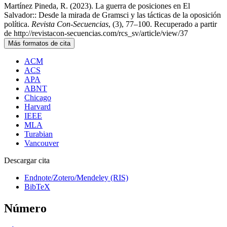
Martínez Pineda, R. (2023). La guerra de posiciones en El
Salvador:: Desde la mirada de Gramsci y las tácticas de la oposición
política.
Revista Con-Secuencias
, (3), 77–100. Recuperado a partir
de http://revistacon-secuencias.com/rcs_sv/article/view/37
Más formatos de cita
ACM
ACS
APA
ABNT
Chicago
Harvard
IEEE
MLA
Turabian
Vancouver
Descargar cita
Endnote/Zotero/Mendeley (RIS)
BibTeX
Número