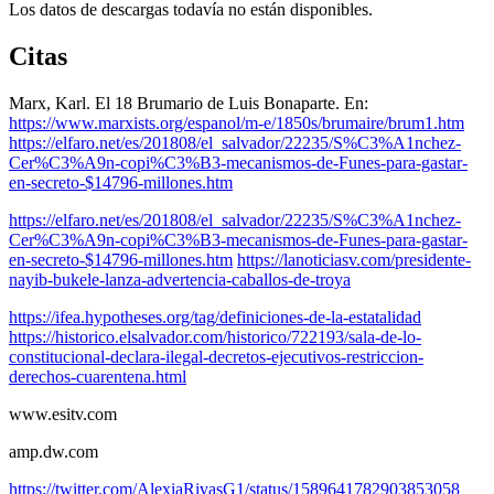
Los datos de descargas todavía no están disponibles.
Citas
Marx, Karl. El 18 Brumario de Luis Bonaparte. En:
https://www.marxists.org/espanol/m-e/1850s/brumaire/brum1.htm
https://elfaro.net/es/201808/el_salvador/22235/S%C3%A1nchez-
Cer%C3%A9n-copi%C3%B3-mecanismos-de-Funes-para-gastar-
en-secreto-$14796-millones.htm
https://elfaro.net/es/201808/el_salvador/22235/S%C3%A1nchez-
Cer%C3%A9n-copi%C3%B3-mecanismos-de-Funes-para-gastar-
en-secreto-$14796-millones.htm
https://lanoticiasv.com/presidente-
nayib-bukele-lanza-advertencia-caballos-de-troya
https://ifea.hypotheses.org/tag/definiciones-de-la-estatalidad
https://historico.elsalvador.com/historico/722193/sala-de-lo-
constitucional-declara-ilegal-decretos-ejecutivos-restriccion-
derechos-cuarentena.html
www.esitv.com
amp.dw.com
https://twitter.com/AlexiaRivasG1/status/1589641782903853058