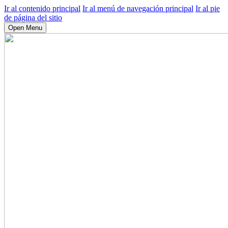
Ir al contenido principal
Ir al menú de navegación principal
Ir al pie
de página del sitio
Open Menu