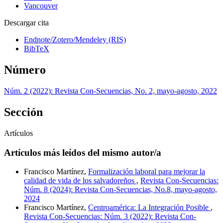
Vancouver
Descargar cita
Endnote/Zotero/Mendeley (RIS)
BibTeX
Número
Núm. 2 (2022): Revista Con-Secuencias, No. 2, mayo-agosto, 2022
Sección
Artículos
Artículos más leídos del mismo autor/a
Francisco Martínez,
Formalización laboral para mejorar la
calidad de vida de los salvadoreños
,
Revista Con-Secuencias:
Núm. 8 (2024): Revista Con-Secuencias, No.8, mayo-agosto,
2024
Francisco Martínez,
Centroamérica: La Integración Posible
,
Revista Con-Secuencias: Núm. 3 (2022): Revista Con-