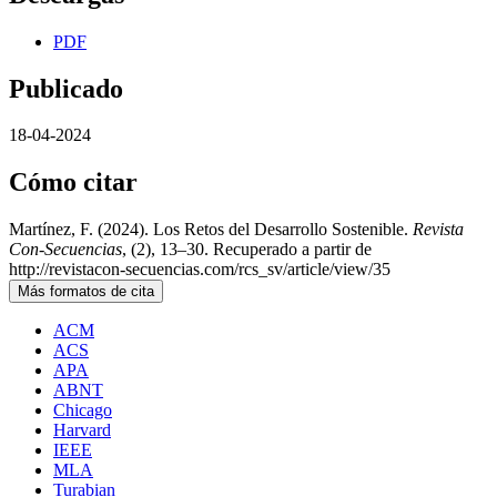
PDF
Publicado
18-04-2024
Cómo citar
Martínez, F. (2024). Los Retos del Desarrollo Sostenible.
Revista
Con-Secuencias
, (2), 13–30. Recuperado a partir de
http://revistacon-secuencias.com/rcs_sv/article/view/35
Más formatos de cita
ACM
ACS
APA
ABNT
Chicago
Harvard
IEEE
MLA
Turabian