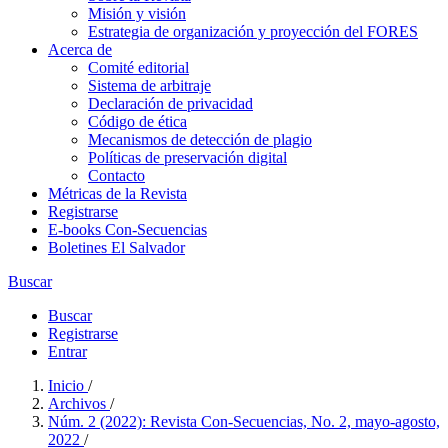
Misión y visión
Estrategia de organización y proyección del FORES
Acerca de
Comité editorial
Sistema de arbitraje
Declaración de privacidad
Código de ética
Mecanismos de detección de plagio
Políticas de preservación digital
Contacto
Métricas de la Revista
Registrarse
E-books Con-Secuencias
Boletines El Salvador
Buscar
Buscar
Registrarse
Entrar
Inicio
/
Archivos
/
Núm. 2 (2022): Revista Con-Secuencias, No. 2, mayo-agosto,
2022
/