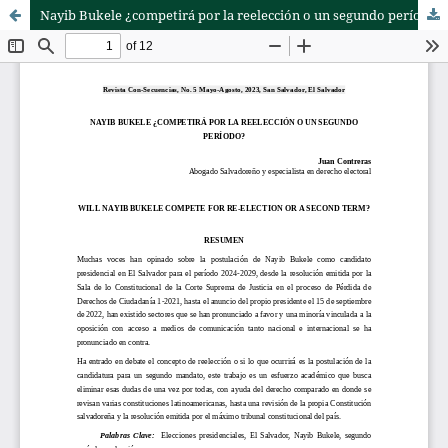
Nayib Bukele ¿competirá por la reelección o un segundo período?